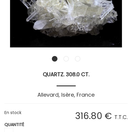
QUARTZ. 308.0 CT.
Allevard, Isère, France
En stock
316
.80
€
T.T.C.
QUANTITÉ