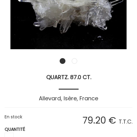
QUARTZ. 87.0 CT.
Allevard, Isère, France
En stock
79
.20
€
T.T.C.
QUANTITÉ