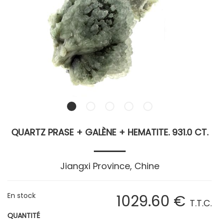
QUARTZ PRASE + GALÈNE + HEMATITE. 931.0 CT.
Jiangxi Province, Chine
En stock
1029
.60
€
T.T.C.
QUANTITÉ