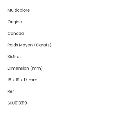
Multicolore
Origine
Canada
Poids Moyen (Carats)
35.9 ct
Dimension (mm)
18 x 19 x 17 mm
Réf
SKU013310