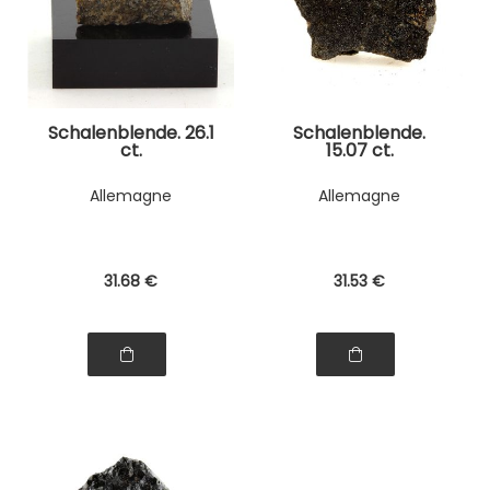
Schalenblende. 26.1
Schalenblende.
ct.
15.07 ct.
Allemagne
Allemagne
31
.68
€
31
.53
€