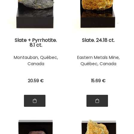
Slate + Pyrrhotite.
Slate. 24.18 ct.
8.1 ct.
Montauban, Québec,
Eastern Metals Mine,
Canada
Québec, Canada
20
.59
€
15
.69
€