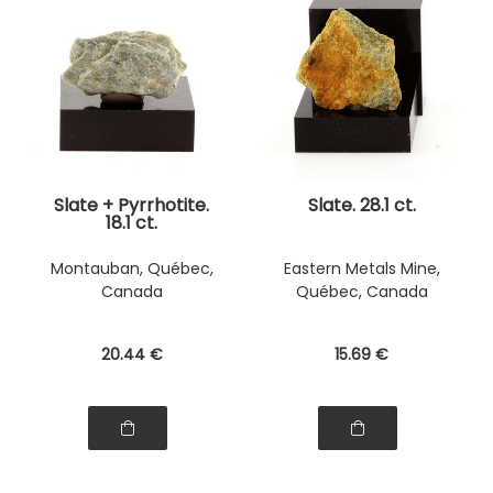
Slate + Pyrrhotite.
Slate. 28.1 ct.
18.1 ct.
Montauban, Québec,
Eastern Metals Mine,
Canada
Québec, Canada
20
.44
€
15
.69
€