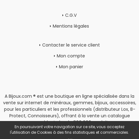
C.G.V
Mentions légales
Contacter le service client
Mon compte
Mon panier
A Bijoux.com ® est une boutique en ligne spécialisée dans la
vente sur internet de minéraux, gemmes, bijoux, accessoires,
pour les particuliers et les professionnels (distributeur Lox, B-
Protect, Connoisseurs), offrant à la vente un catalogue
rassemblant plus de 800 000 produits.
En poursuivant votre navigation sur ce site, vous acceptez
Copyright
|
Espace Pro
l'utilisation de Cookies à des fins statistiques et commerciales.