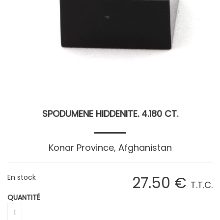
SPODUMENE HIDDENITE. 4.180 CT.
Konar Province, Afghanistan
En stock
27
.50
€
T.T.C.
QUANTITÉ