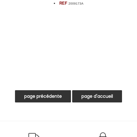
REF
2009173A