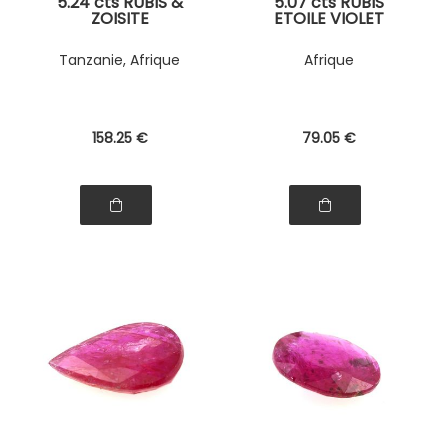
5.24 cts RUBIS &
5.07 cts RUBIS
ZOISITE
ETOILE VIOLET
ROUGE
Tanzanie, Afrique
Afrique
158
.25
€
79
.05
€