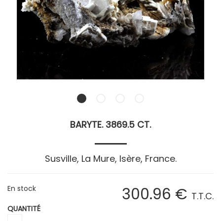
BARYTE. 3869.5 CT.
Susville, La Mure, Isère, France.
En stock
300
.96
€
T.T.C.
QUANTITÉ