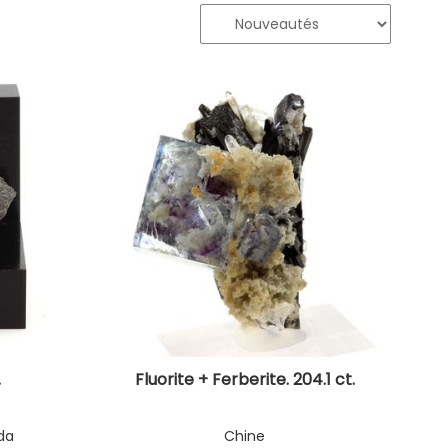
.
Fluorite + Ferberite. 204.1 ct.
da
Chine