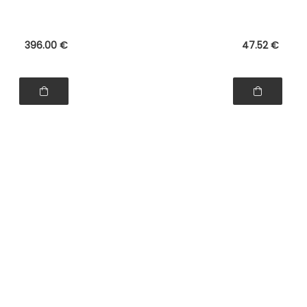
396
.00
€
47
.52
€