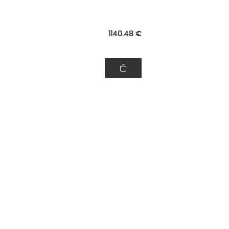
1140
.48
€