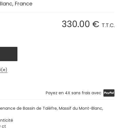
Blanc, France
330
.00
€
T.T.C.
i(e)
Payez en 4X sans frais avec
venance de Bassin de Talèfre, Massif du Mont-Blanc,
nticité
0 ct