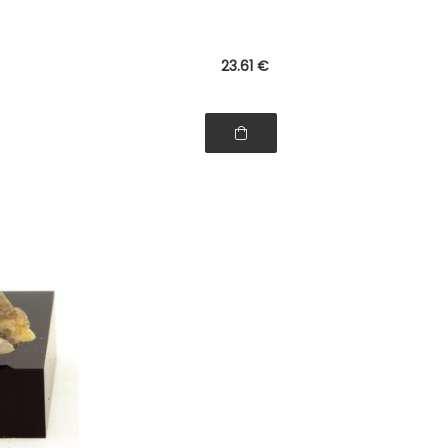
23
.61
€