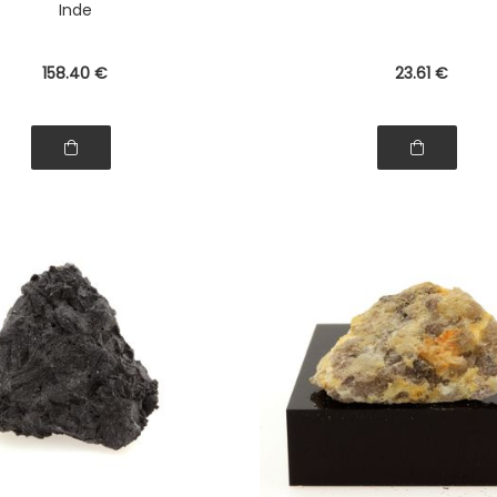
Inde
158
.40
€
23
.61
€