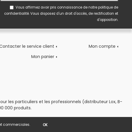
Vous affirmez avoir pris connaissance de notre
politique de
confidentialité
. Vous disposez d'un droit d'accès, de rectification et
d'opposition.
Contacter le service client
Mon compte
Mon panier
 les particuliers et les professionnels (distributeur Lox, B-
0 000 produits.
s et commerciales.
OK
POWERED BY YPROXIMITÉ / STORE FACTORY