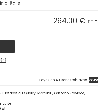
ia, Italie
264
.00
€
T.T.C.
i(e)
Payez en 4X sans frais avec
Funtanafigu Quarry, Marrubiu, Oristano Province,
nticité
0 ct