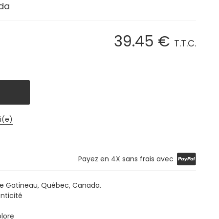
da
39
.45
€
T.T.C.
i(e)
Payez en 4X sans frais avec
de Gatineau, Québec, Canada.
nticité
lore