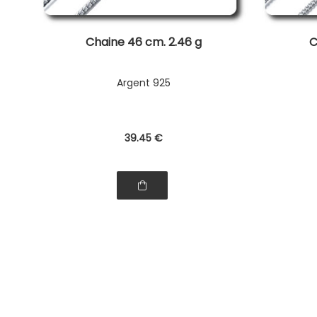
Chaine 46 cm. 2.46 g
C
Argent 925
39
.45
€