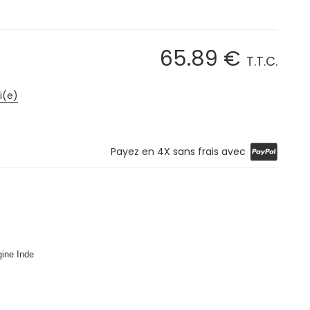
65
.89
€
T.T.C.
i(e)
Payez en 4X sans frais avec
gine Inde