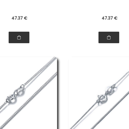
47
.37
€
47
.37
€