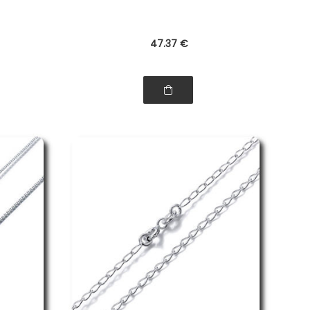
47
.37
€