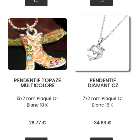
PENDENTIF TOPAZE
PENDENTIF
MULTICOLORE
DIAMANT CZ
13x2 mm Plaqué Or
7x2 mm Plaqué Or
Blanc 18 K
Blanc 18 K
26
.77
€
34
.69
€