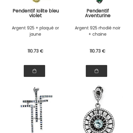
Pendentif Iolite bleu
Pendentif
violet
Aventurine
Argent 925 + plaqué or
Argent 925 rhodié noir
jaune
+ chaine
110
.73
€
110
.73
€