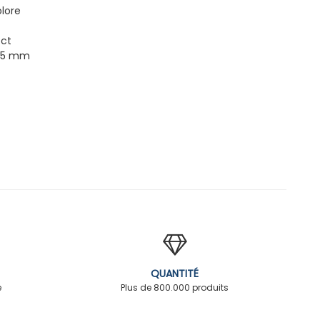
olore
 ct
 15 mm
QUANTITÉ
é
Plus de 800.000 produits