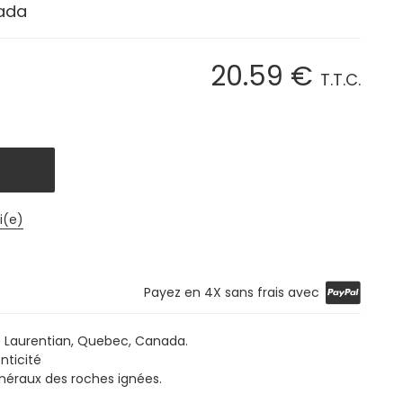
nada
20
.59
€
T.T.C.
i(e)
Payez en 4X sans frais avec
 Laurentian, Quebec, Canada.
nticité
inéraux des roches ignées.