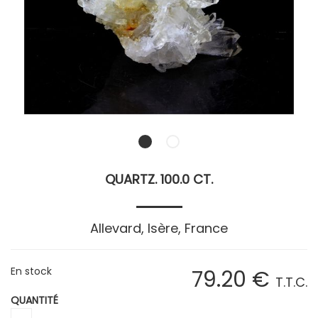
QUARTZ. 100.0 CT.
Allevard, Isère, France
En stock
79
.20
€
T.T.C.
QUANTITÉ