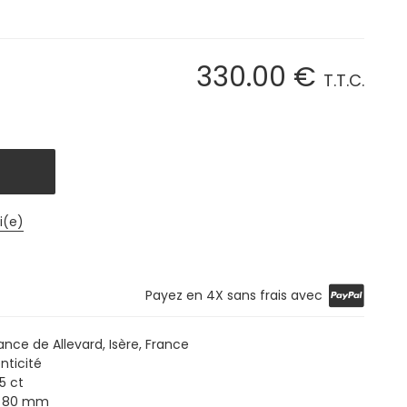
330
.00
€
T.T.C.
i(e)
Payez en 4X sans frais avec
nce de Allevard, Isère, France
nticité
5 ct
 x 80 mm