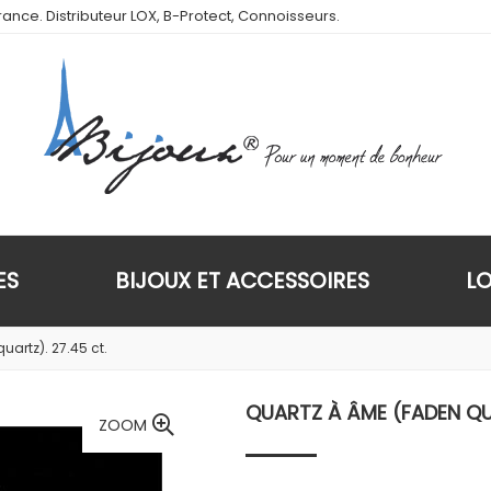
ance. Distributeur LOX, B-Protect, Connoisseurs.
ES
BIJOUX ET ACCESSOIRES
L
artz). 27.45 ct.
QUARTZ À ÂME (FADEN QUA
ZOOM