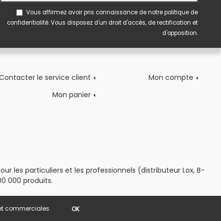
Vous affirmez avoir pris connaissance de notre
politique de
confidentialité
. Vous disposez d'un droit d'accès, de rectification et
d'opposition.
Contacter le service client
Mon compte
Mon panier
 les particuliers et les professionnels (distributeur Lox, B-
0 000 produits.
s et commerciales.
OK
POWERED BY YPROXIMITÉ / STORE FACTORY