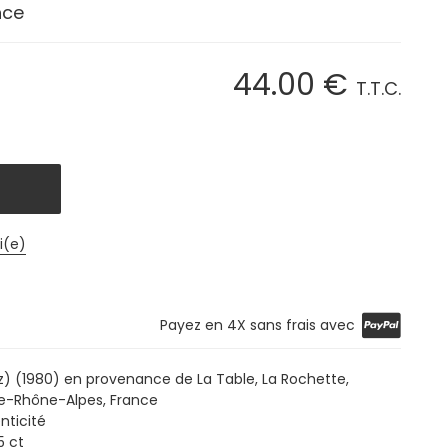
nce
44
.00
€
T.T.C.
i(e)
Payez en 4X sans frais avec
) (1980) en provenance de La Table, La Rochette,
e-Rhône-Alpes, France
nticité
5 ct