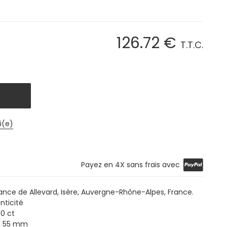
126
.72
€
T.T.C.
i(e)
Payez en 4X sans frais avec
ance de Allevard, Isère, Auvergne-Rhône-Alpes, France.
nticité
.0 ct
 x 55 mm