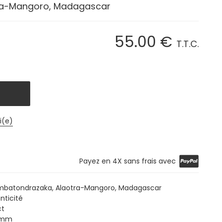
ra-Mangoro, Madagascar
55
.00
€
T.T.C.
i(e)
Payez en 4X sans frais avec
mbatondrazaka, Alaotra-Mangoro, Madagascar
nticité
ct
3 mm