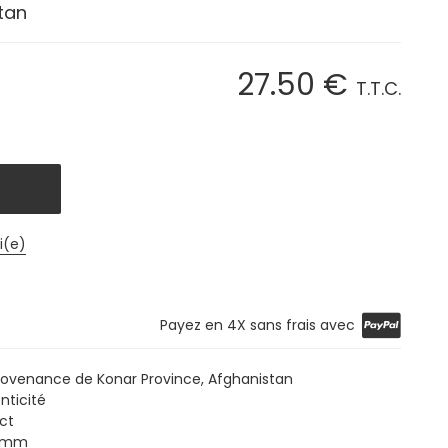
tan
27
.50
€
T.T.C.
i(e)
Payez en 4X sans frais avec
ovenance de Konar Province, Afghanistan
nticité
 ct
8 mm