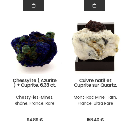
Chessylite ( Azurite
Cuivre natif et
) + Cuprite. 6.33 ct.
Cuprite sur Quartz.
253.5 ct.
Chessy-les-Mines,
Mont-Roc Mine, Tarn,
Rhône, France. Rare
France. Ultra Rare
94
.89
€
158
.40
€