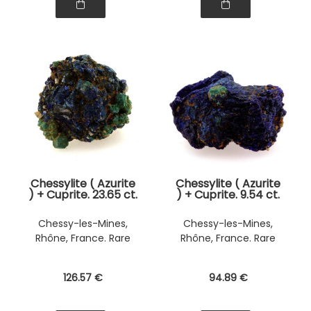
Chessylite ( Azurite
Chessylite ( Azurite
) + Cuprite. 23.65 ct.
) + Cuprite. 9.54 ct.
Chessy-les-Mines,
Chessy-les-Mines,
Rhône, France. Rare
Rhône, France. Rare
126
.57
€
94
.89
€