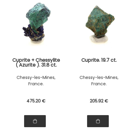
Cuprite + Chessylite
Cuprite. 19.7 ct.
( Azurite ). 31.8 ct.
Chessy-les-Mines,
Chessy-les-Mines,
France.
France.
475
.20
€
205
.92
€