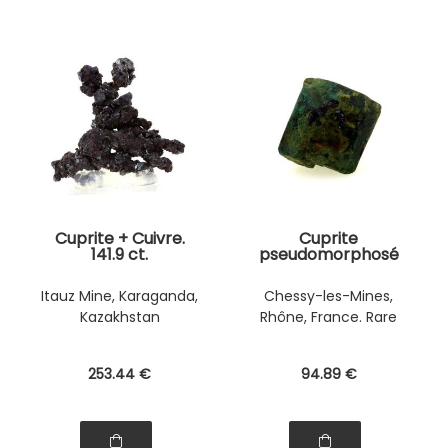
Cuprite + Cuivre.
Cuprite
141.9 ct.
pseudomorphosé
Malachite. 3.3 ct.
Itauz Mine, Karaganda,
Chessy-les-Mines,
Kazakhstan
Rhône, France. Rare
253
.44
€
94
.89
€