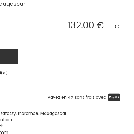
adagascar
132
.00
€
T.T.C.
i(e)
Payez en 4X sans frais avec
azafotsy, Ihorombe, Madagascar
nticité
ct
6 mm