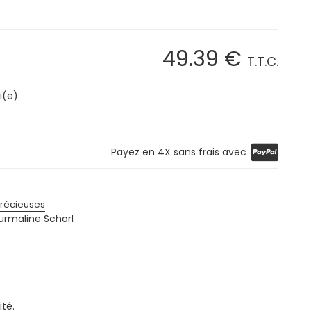
49
.39
€
T.T.C.
i(e)
Payez en 4X sans frais avec
précieuses
urmaline
Schorl
ité.