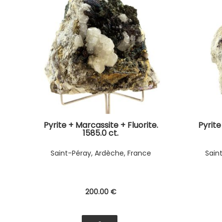
Pyrite + Marcassite + Fluorite.
Pyrite
1585.0 ct.
Saint-Péray, Ardèche, France
Sain
200
.00
€