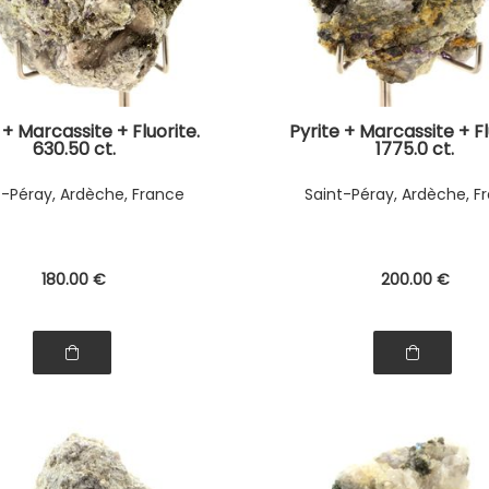
 + Marcassite + Fluorite.
Pyrite + Marcassite + Fl
630.50 ct.
1775.0 ct.
t-Péray, Ardèche, France
Saint-Péray, Ardèche, F
180
.00
€
200
.00
€