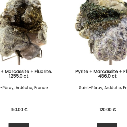
 + Marcassite + Fluorite.
Pyrite + Marcassite + Fl
1255.0 ct.
486.0 ct.
t-Péray, Ardèche, France
Saint-Péray, Ardèche, F
150
.00
€
120
.00
€